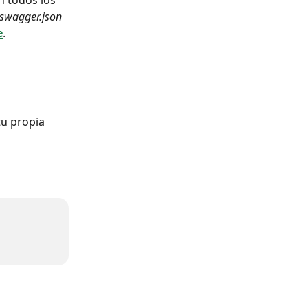
 todos los 
swagger.json 
e
. 
u propia 