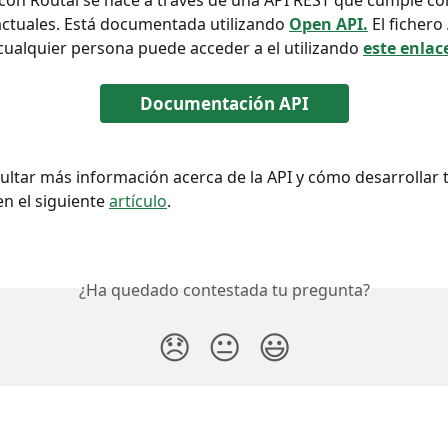
con Routal se hace a través de una API REST que cumple con
ctuales. Está documentada utilizando 
Open API.
 El fichero 
 cualquier persona puede acceder a el utilizando 
este enlac
Documentación API
ltar más información acerca de la API y cómo desarrollar t
n el siguiente 
artículo
.  
¿Ha quedado contestada tu pregunta?
😞
😐
😃