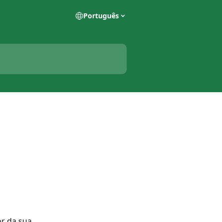
Português
r da sua 