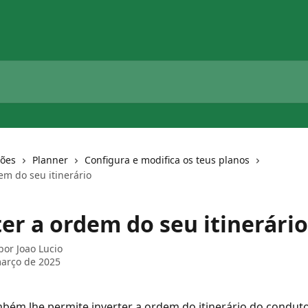
ções
Planner
Configura e modifica os teus planos
em do seu itinerário
er a ordem do seu itinerário
 por
Joao Lucio
arço de 2025
bém lhe permite inverter a ordem do itinerário do conduto