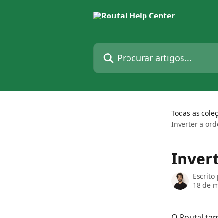
Ir para conteúdo principal
Procurar artigos...
Todas as cole
Inverter a ord
Invert
Escrito
18 de m
O Routal tam