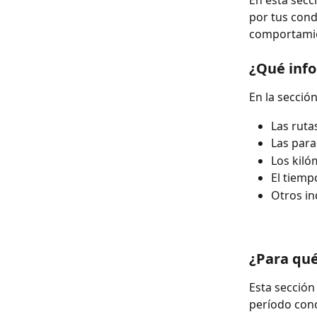
En esta secc
por tus cond
comportamien
¿Qué inf
En la secció
Las ruta
Las para
Los kiló
El tiemp
Otros in
¿Para qué
Esta sección
período conc