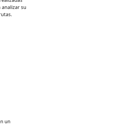
realizadas 
analizar su 
rutas.
en un 